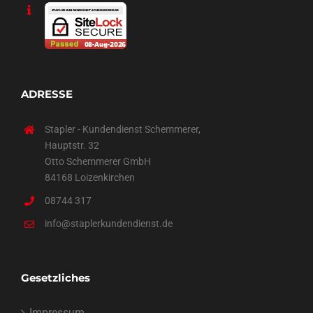
ADRESSE
Stapler - Kundendienst Schemmerer,
Hauptstr. 32
Otto Schemmerer GmbH
84168 Loizenkirchen
08744 317
info@staplerkundendienst.de
Gesetzliches
Impressum