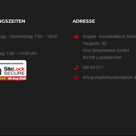
GSZEITEN
ADRESSE
ag – Donnerstag: 7:00 – 18:00
Stapler - Kundendienst Sch
Hauptstr. 32
Otto Schemmerer GmbH
tag: 7:00 – 15:00 Uhr
84168 Loizenkirchen
08744 317
info@staplerkundendienst.