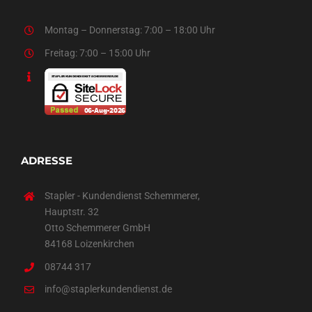
Montag – Donnerstag: 7:00 – 18:00 Uhr
Freitag: 7:00 – 15:00 Uhr
ADRESSE
Stapler - Kundendienst Schemmerer,
Hauptstr. 32
Otto Schemmerer GmbH
84168 Loizenkirchen
08744 317
info@staplerkundendienst.de