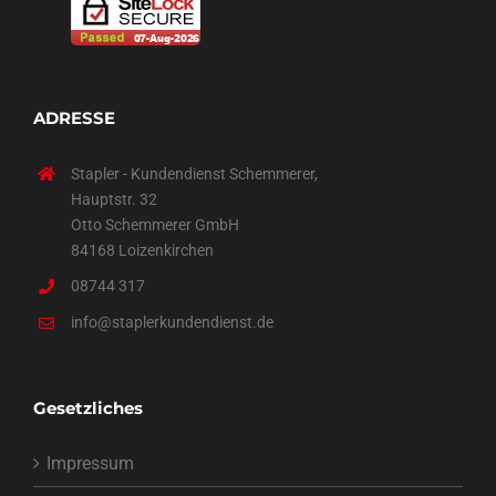
ADRESSE
Stapler - Kundendienst Schemmerer,
Hauptstr. 32
Otto Schemmerer GmbH
84168 Loizenkirchen
08744 317
info@staplerkundendienst.de
Gesetzliches
Impressum