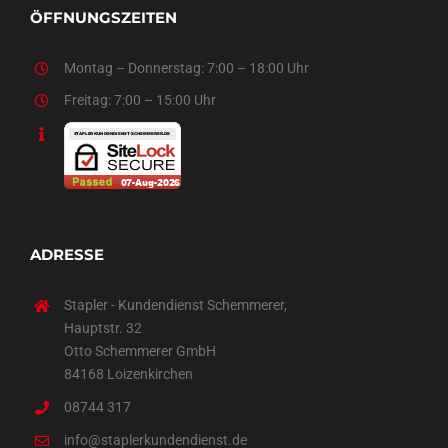
ÖFFNUNGSZEITEN
Montag – Donnerstag: 7:00 – 18:00 Uhr
Freitag: 7:00 – 15:00 Uhr
ADRESSE
Stapler - Kundendienst Schemmerer,
Hauptstr. 32
Otto Schemmerer GmbH
84168 Loizenkirchen
08744 317
info@staplerkundendienst.de