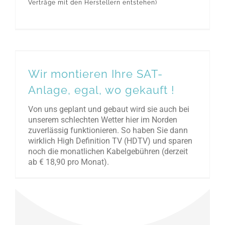
Verträge mit den Herstellern entstehen)
Wir montieren Ihre SAT-Anlage, egal, wo gekauft !
Wir montieren Ihre SAT-
Anlage, egal, wo gekauft !
Von uns geplant und gebaut wird sie auch bei
unserem schlechten Wetter hier im Norden
zuverlässig funktionieren. So haben Sie dann
wirklich High Definition TV (HDTV) und sparen
noch die monatlichen Kabelgebühren (derzeit
ab € 18,90 pro Monat).